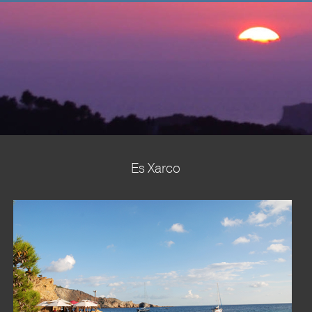
Inicio
Sobre nosotros
Venta
▼
Alquiler
Gestión de Propiedades
Playas y Costa
Es Xarco
▼
Términos y Condiciones
▼
Contáctenos