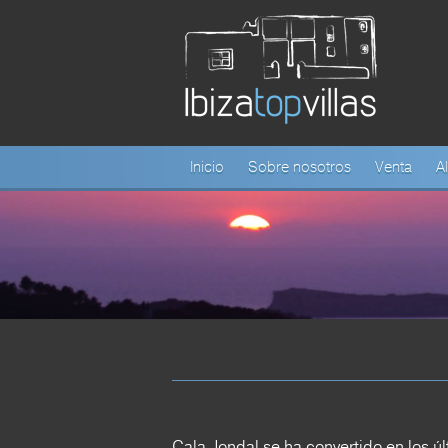
Inicio
Sobre nosotros
Venta
Al
Cala Jondal se ha convertido en los ú