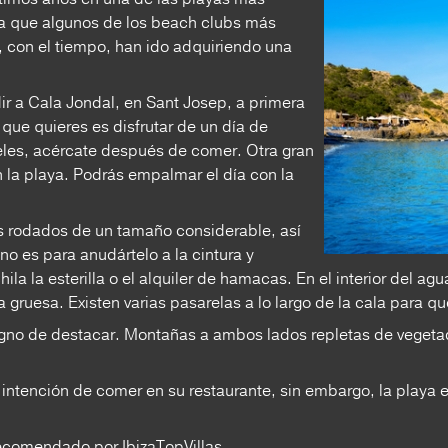
 a que algunos de los beach clubs más
y, con el tiempo, han ido adquiriendo una
r a Cala Jondal, en Sant Josep, a primera
que quieres es disfrutar de un día de
les, acércate después de comer. Otra gran
la playa. Podrás empalmar el día con la
os rodados de un tamaño considerable, así
no es para anudártelo a la cintura y
la la esterilla o el alquiler de hamacas. En el interior del ag
na gruesa. Existen varias pasarelas a lo largo de la cala para 
digno de destacar. Montañas a ambos lados repletas de vegeta
a intención de comer en su restaurante, sin embargo, la playa 
ecomendado por IbizaTopVillas.