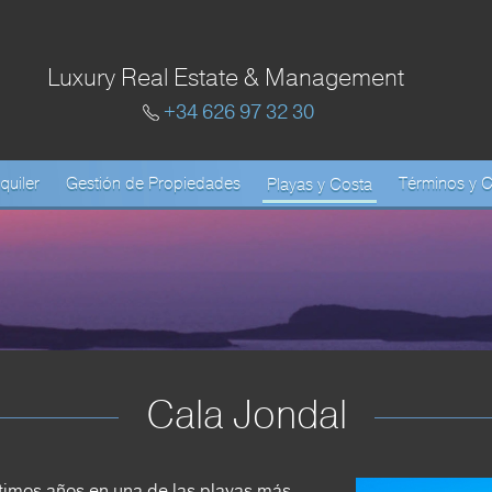
Luxury Real Estate & Management
+34 626 97 32 30
quiler
Gestión de Propiedades
Términos y 
Playas y Costa
Cala Jondal
ltimos años en una de las playas más